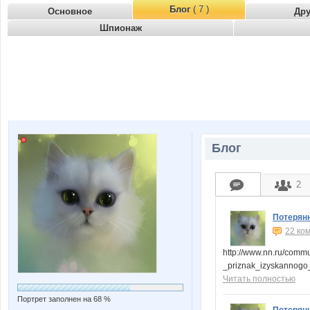
Блог
( 7 )
Основное
Др
Шпионаж
Блог
2
Потерян
22 ко
http://www.nn.ru/comm
_priznak_izyskannogo
Читать полностью
Портрет заполнен на 68 %