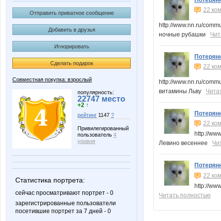
Потерян
22 ко
Отправить приватное сообщение
http://www.nn.ru/com
Добавить в друзья
ночные рубашки
Чит
Игнорировать
Потерян
Сделать подарок
22 ко
Совместная покупка: взрослый
http://www.nn.ru/com
витамины Льву
Чита
популярность:
22747 место
+2 ↑
Потерян
рейтинг
1147
?
22 ко
Привилегированный
http://w
пользователь
4
уровня
Левино весеннее
Чи
Потерян
22 ко
Статистика портрета:
http://w
сейчас просматривают портрет - 0
Читать полностью
зарегистрированные пользователи
посетившие портрет за 7 дней - 0