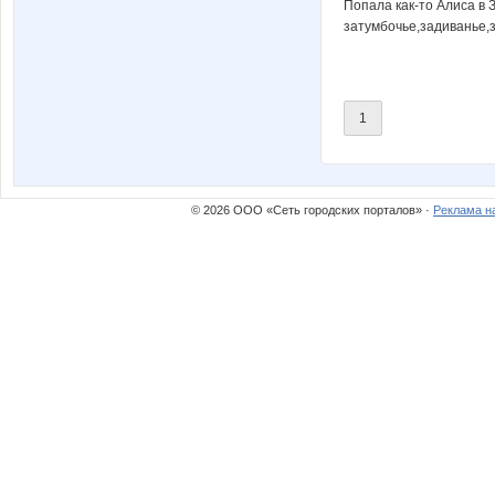
Попала как-то Алиса в 
затумбочье,задиванье,з
1
© 2026 ООО «Сеть городских порталов» ·
Реклама н